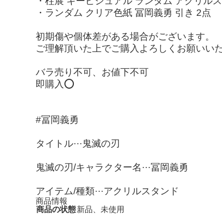
・柱展 キービジュアル ランダム アクリル
・ランダム クリア色紙 冨岡義勇 引き 2点
初期傷や個体差がある場合がございます。
ご理解頂いた上でご購入よろしくお願いい
バラ売り不可、お値下不可
即購入⭕️
#冨岡義勇
タイトル···鬼滅の刃
鬼滅の刃/キャラクター名···冨岡義勇
アイテム/種類···アクリルスタンド
商品情報
商品の状態
新品、未使用