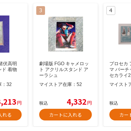
諸伏高明
劇場版 FGO キャメロッ
プロセカ
ド 着物
ト アクリルスタンド ア
マ バー
ーラシュ
セカライ2
重
庫：
32
マイストア在庫：
52
マイスト
3,213
4,332
円
円
税込
税込
入れる
カートに入れる
カー