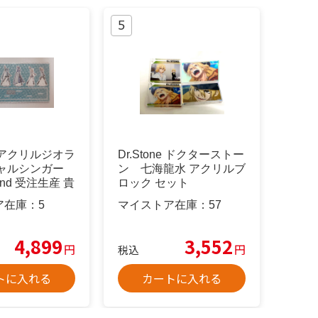
 アクリルジオラ
Dr.Stone ドクターストー
チャルシンガー
ン 七海龍水 アクリルブ
nd 受注生産 貴
ロック セット
ア在庫：
5
マイストア在庫：
57
4,899
3,552
円
円
税込
トに入れる
カートに入れる