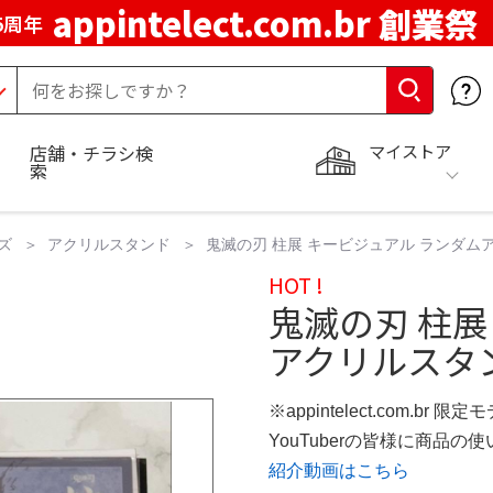
appintelect.com.br 創業祭
5周年
マイストア
店舗・チラシ検
索
ズ
アクリルスタンド
鬼滅の刃 柱展 キービジュアル ランダム
HOT !
鬼滅の刃 柱展
アクリルスタ
※appintelect.com.br 限定
YouTuberの皆様に商品
紹介動画はこちら