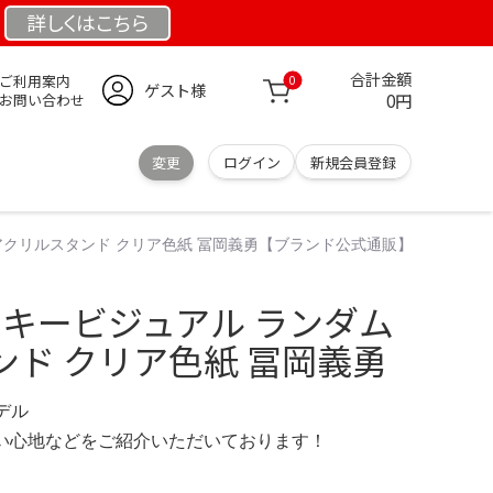
詳しくは
こちら
合計金額
ご利用案内
0
ゲスト様
0円
お問い合わせ
変更
ログイン
新規会員登録
アクリルスタンド クリア色紙 冨岡義勇【ブランド公式通販】
 キービジュアル ランダム
ンド クリア色紙 冨岡義勇
モデル
の使い心地などをご紹介いただいております！