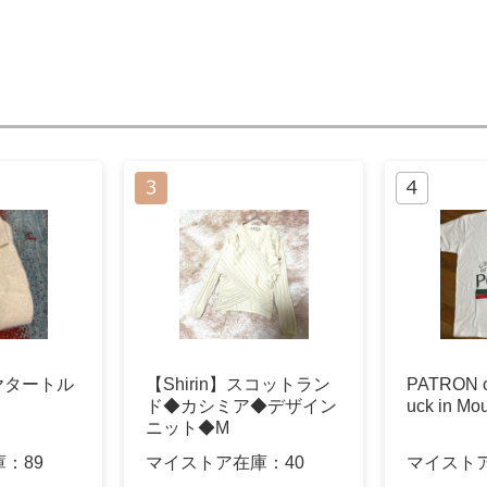
ミヤタートル
【Shirin】スコットラン
PATRON o
ド◆カシミア◆デザイン
uck in M
ニット◆M
庫：
89
マイストア在庫：
40
マイスト