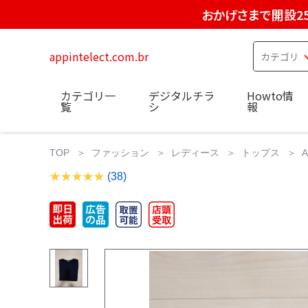
おかげさまで開設2
appintelect.com.br
カテゴリ一
デジタルチラ
Howto情
覧
シ
報
TOP
ファッション
レディース
トップス
(38)