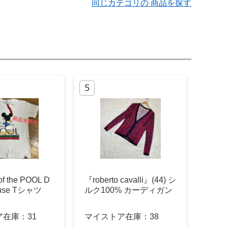
同じカテゴリの 商品を探す
f the POOL D
『roberto cavalli』(44) シ
ouse Tシャツ
ルク100% カーディガン
ア在庫：
31
マイストア在庫：
38