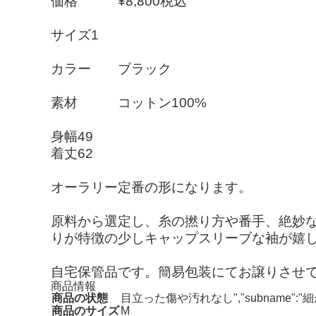
価格 ¥8,800税込
サイズ1
カラー ブラック
素材 コットン100%
身幅49
着丈62
オーラリー定番の形になります。
原料から選定し、糸の撚り方や番手、絶妙
りが特徴の少しキャップスリーブな袖が嬉し
自宅保管品です。簡易包装にてお譲りさせ
商品情報
商品の状態
目立った傷や汚れなし","subname
商品のサイズ
M