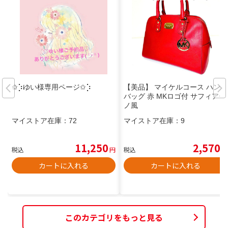
✩⡱ゆい様専用ページ✩⡱
【美品】 マイケルコース ハンド
バッグ 赤 MKロゴ付 サフィアー
ノ風
マイストア在庫：
72
マイストア在庫：
9
11,250
2,570
税込
円
税込
円
カートに入れる
カートに入れる
このカテゴリをもっと見る