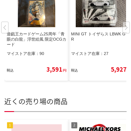
遊戯王カードゲーム25周年「青
MINI GT トイザらス LBWK GT-
眼の白龍」浮世絵風 限定OCGカ
R
ード
マイストア在庫：
90
マイストア在庫：
27
3,591
5,927
税込
円
税込
円
近くの売り場の商品