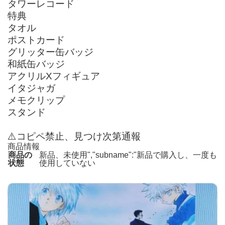
タワーレコード
特典
タオル
ポストカード
グリッター缶バッジ
和紙缶バッジ
アクリルXフィギュア
イタジャガ
メモクリップ
スタンド
⚠️コピペ禁止、見つけ次第通報
商品情報
商品の
新品、未使用","subname":"新品で購入し、一度も
状態
使用していない