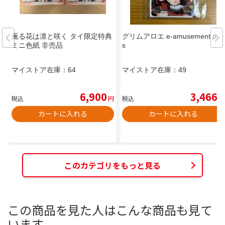
薫る花は凛と咲く タイ限定特典
グリムアロエ e-amusement pas
ミニ色紙 非売品
s
マイストア在庫：
64
マイストア在庫：
49
6,900
3,466
税込
円
税込
円
カートに入れる
カートに入れる
このカテゴリをもっと見る
この商品を見た人はこんな商品も見て
います