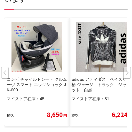
コンビ チャイルドシート クルム
adidas アディダス ペイズリー
ーヴ スマート エッグショック J
柄 ジャージ トラック ジャケ
K-600
ット 白黒
マイストア在庫：
45
マイストア在庫：
81
8,650
6,224
税込
円
税込
円