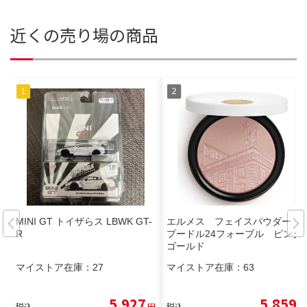
近くの売り場の商品
MINI GT トイザらス LBWK GT-
エルメス フェイスパウダー
R
プードル24フォーブル ピンク
ゴールド
マイストア在庫：
27
マイストア在庫：
63
5,927
5,859
税込
円
税込
円