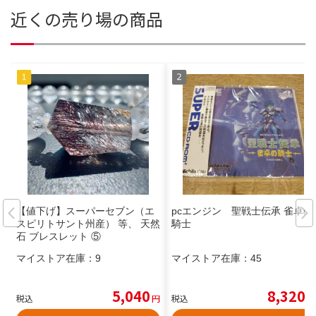
近くの売り場の商品
【値下げ】スーパーセブン（エ
pcエンジン 聖戦士伝承 雀卓の
スピリトサント州産） 等、 天然
騎士
石 ブレスレット ⑤
マイストア在庫：
9
マイストア在庫：
45
5,040
8,320
税込
円
税込
円