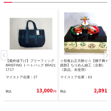
【最終値下げ】ブリーフィング
☆初春お正月飾り☆【獅子舞＆
BRIEFING トートバッグ BRA21
鏡餅】ちりめん細工（京都）
1T17
《新品、未使用》
マイストア在庫：
27
マイストア在庫：
63
13,000
2,891
税込
円
税込
円