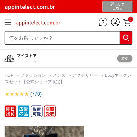
詳しくは
appintelect.com.br
こちら
0
appintelect.com.br
マイストア
変更
TOP
ファッション
メンズ
アクセサリー
bboyネックレ
スセット【公式ショップ限定】
(770)