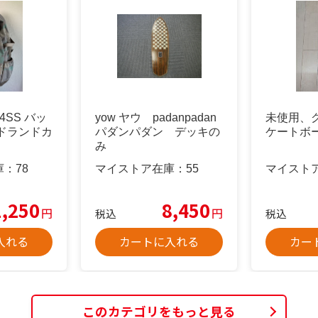
SS バッ
yow ヤウ padanpadan
未使用、
ドランドカ
パダンパダン デッキの
ケートボ
み
庫：
78
マイストア在庫：
55
マイスト
1,250
8,450
円
円
税込
税込
入れる
カートに入れる
カー
このカテゴリをもっと見る