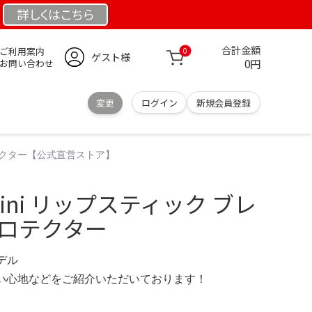
詳しくは
こちら
合計金額
ご利用案内
0
ゲスト様
0円
お問い合わせ
変更
ログイン
新規会員登録
 プロテクター【公式直営ストア】
lx mini リップスティック ブレ
プロテクター
モデル
の使い心地などをご紹介いただいております！