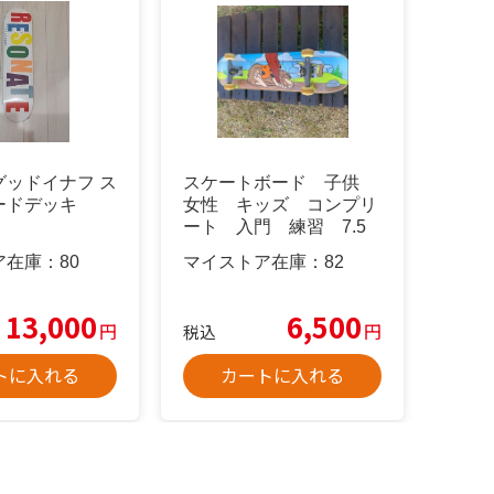
グッドイナフ ス
スケートボード 子供
ードデッキ
女性 キッズ コンプリ
ート 入門 練習 7.5
インチ
ア在庫：
80
マイストア在庫：
82
13,000
6,500
円
円
税込
トに入れる
カートに入れる