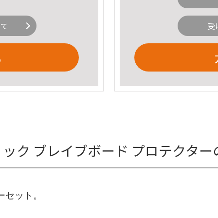
いて
受
る
リップスティック ブレイブボード プロテク
クターセット。