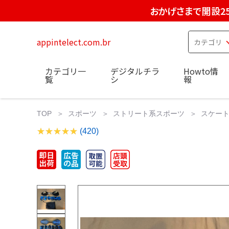
おかげさまで開設2
appintelect.com.br
カテゴリ一
デジタルチラ
Howto情
覧
シ
報
TOP
スポーツ
ストリート系スポーツ
スケー
(420)