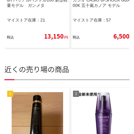
drt バリアルハンドル100 新型軽
カシオ CASIO G-SHOCK GBX1
量モデル ガンメタ
00K 五十嵐カノア モデル
マイストア在庫：
21
マイストア在庫：
57
13,150
6,500
税込
円
税込
円
近くの売り場の商品