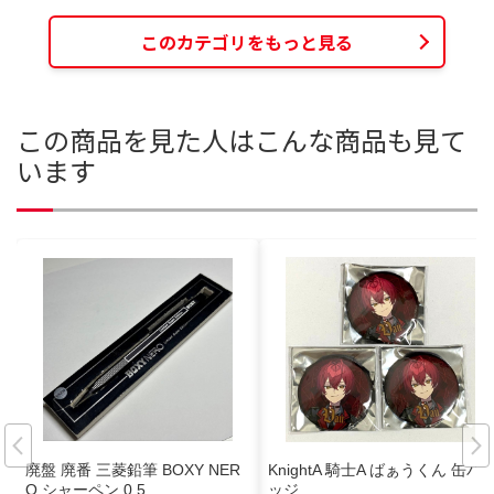
このカテゴリをもっと見る
この商品を見た人はこんな商品も見て
います
廃盤 廃番 三菱鉛筆 BOXY NER
KnightA 騎士A ばぁうくん 缶バ
O シャーペン 0.5
ッジ