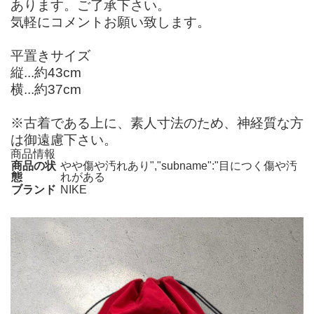
あります。ご了承下さい。
気軽にコメントお願い致します。
平置きサイズ
縦...約43cm
横...約37cm
※古着である上に、素人寸法のため、神経質な方
は御遠慮下さい。
商品情報
商品の状
やや傷や汚れあり","subname":"目につく傷や汚
態
れがある
ブランド
NIKE